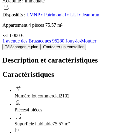
Actabilité
:
Immédiate
money_bag
Dispositifs
:
LMNP
•
Patrimonial
•
LLI
•
Jeanbrun
Appartement 4 pièces
75,57 m²
•
311 000 €
1 avenue des Bruzacques 95280 Jouy-le-Moutier
Télécharger le plan
Contacter un conseiller
Description et caractéristiques
Caractéristiques
tag
Numéro lot commercial
2102
home
Pièces
4 pièces
crop_free
Superficie habitable
75,57 m²
hotel