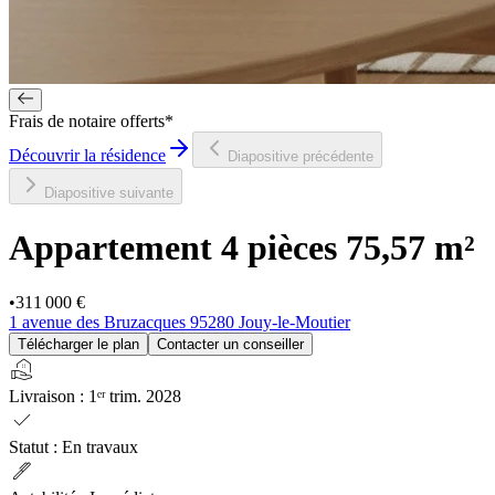
Frais de notaire offerts*
Découvrir la résidence
Diapositive précédente
Diapositive suivante
Appartement 4 pièces
75,57 m²
•
311 000 €
1 avenue des Bruzacques 95280 Jouy-le-Moutier
Télécharger le plan
Contacter un conseiller
real_estate_agent
Livraison
:
1ᵉʳ trim. 2028
check
Statut
:
En travaux
ink_pen