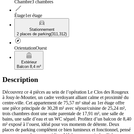
Chambre
3 chambres
floor
Étage
1er étage
directions_car
Stationnement
2 places de parking
(
311,312
)
explore
Orientation
Ouest
balcony
Extérieur
Balcon 8,4 m²
Description
Découvrez ce 4 pièces au sein de l’opération Le Clos des Rougeux
à Jouy-le-Moutier, un cadre verdoyant alliant calme et proximité du
centre-ville. Cet appartement de 75,57 m² situé au 1er étage offre
une pièce principale de 30,28 m² avec séjour/cuisine de 25,24 m²,
trois chambres dont une suite parentale de 17,91 m², une salle de
bains, une salle d’eau et un WC séparé. Profitez d’un balcon de 8,40
m² exposé à l’ouest, idéal pour vos moments de détente. Deux
places de parking complètent ce bien lumineux et fonctionnel, pensé