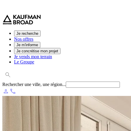
0 800 544 000
(service et appel gratuit)
Je recherche
Nos offres
Je m'informe
Je concrétise mon projet
Je vends mon terrain
Le Groupe
Rechercher une ville, une région...
person
phone