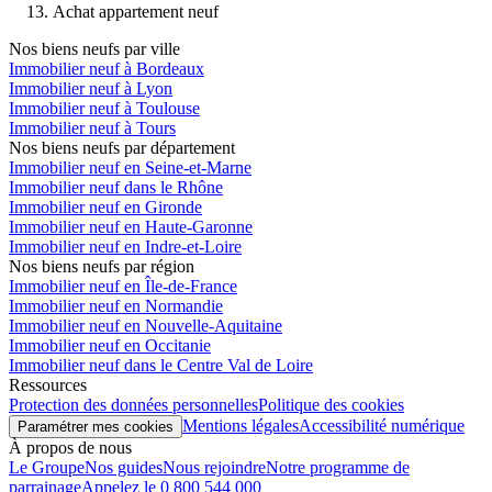
Achat appartement neuf
Nos biens neufs par ville
Immobilier neuf à Bordeaux
Immobilier neuf à Lyon
Immobilier neuf à Toulouse
Immobilier neuf à Tours
Nos biens neufs par département
Immobilier neuf en Seine-et-Marne
Immobilier neuf dans le Rhône
Immobilier neuf en Gironde
Immobilier neuf en Haute-Garonne
Immobilier neuf en Indre-et-Loire
Nos biens neufs par région
Immobilier neuf en Île-de-France
Immobilier neuf en Normandie
Immobilier neuf en Nouvelle-Aquitaine
Immobilier neuf en Occitanie
Immobilier neuf dans le Centre Val de Loire
Ressources
Protection des données personnelles
Politique des cookies
Mentions légales
Accessibilité numérique
Paramétrer mes cookies
À propos de nous
Le Groupe
Nos guides
Nous rejoindre
Notre programme de
parrainage
Appelez le 0 800 544 000