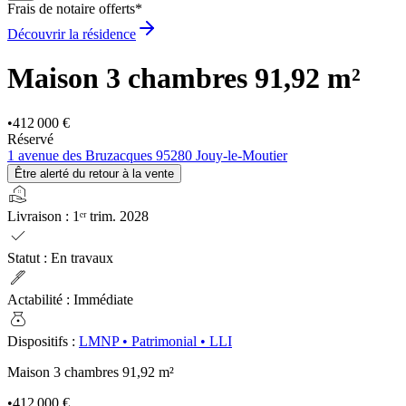
Frais de notaire offerts*
Découvrir la résidence
Maison 3 chambres
91,92 m²
•
412 000 €
Réservé
1 avenue des Bruzacques 95280 Jouy-le-Moutier
Être alerté du retour à la vente
real_estate_agent
Livraison
:
1ᵉʳ trim. 2028
check
Statut
:
En travaux
ink_pen
Actabilité
:
Immédiate
money_bag
Dispositifs
:
LMNP
•
Patrimonial
•
LLI
Maison 3 chambres
91,92 m²
•
412 000 €