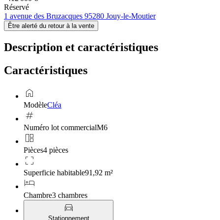
Réservé
1 avenue des Bruzacques 95280 Jouy-le-Moutier
Être alerté du retour à la vente
Description et caractéristiques
Caractéristiques
home
Modèle
Cléa
tag
Numéro lot commercial
M6
auto_awesome_mosaic
Pièces
4 pièces
crop_free
Superficie habitable
91,92 m²
hotel
Chambre
3 chambres
directions_car
Stationnement