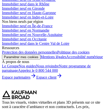
Immobilier neuf dans le Rhône
Immobilier neuf en Gironde
Immobilier neuf en Haute-Garonne
Immobilier neuf en Indre-et-Loire
Nos biens neufs par région
Immobilier neuf en Île-de-France
Immobilier neuf en Normandie
Immobilier neuf en Nouvelle-Aquitaine
Immobilier neuf en Occitanie
Immobilier neuf dans le Centre Val de Loire
Ressources
Protection des données personnelles
Politique des cookies
Mentions légales
Accessibilité numérique
Paramétrer mes cookies
À propos de nous
Le Groupe
Nos guides
Nous rejoindre
Notre programme de
parrainage
Appelez le 0 800 544 000
Espace partenaires
Espace client
Tous les visuels, visites virtuelles et plans 3D présents sur ce site
sont à caractère d’ambiance et non contractuels. Les prix,