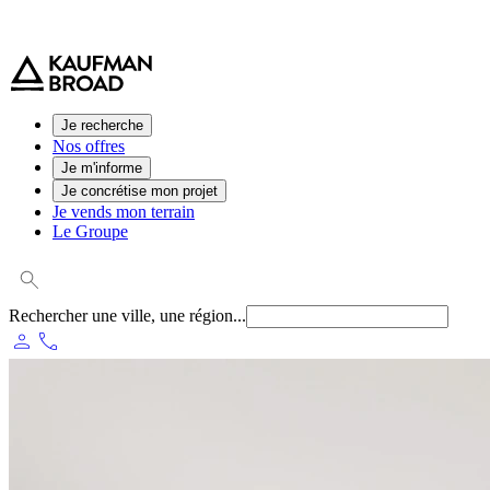
0 800 544 000
(service et appel gratuit)
Je recherche
Nos offres
Je m'informe
Je concrétise mon projet
Je vends mon terrain
Le Groupe
Rechercher une ville, une région...
person
phone