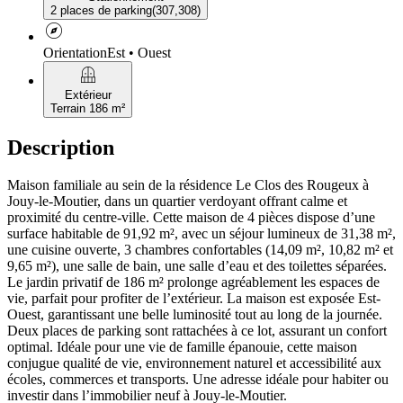
2 places de parking
(
307,308
)
explore
Orientation
Est • Ouest
balcony
Extérieur
Terrain 186 m²
Description
Maison familiale au sein de la résidence Le Clos des Rougeux à
Jouy-le-Moutier, dans un quartier verdoyant offrant calme et
proximité du centre-ville. Cette maison de 4 pièces dispose d’une
surface habitable de 91,92 m², avec un séjour lumineux de 31,38 m²,
une cuisine ouverte, 3 chambres confortables (14,09 m², 10,82 m² et
9,65 m²), une salle de bain, une salle d’eau et des toilettes séparées.
Le jardin privatif de 186 m² prolonge agréablement les espaces de
vie, parfait pour profiter de l’extérieur. La maison est exposée Est-
Ouest, garantissant une belle luminosité tout au long de la journée.
Deux places de parking sont rattachées à ce lot, assurant un confort
optimal. Idéale pour une vie de famille épanouie, cette maison
conjugue qualité de vie, environnement naturel et accessibilité aux
écoles, commerces et transports. Une adresse idéale pour habiter ou
investir dans l’immobilier neuf à Jouy-le-Moutier.