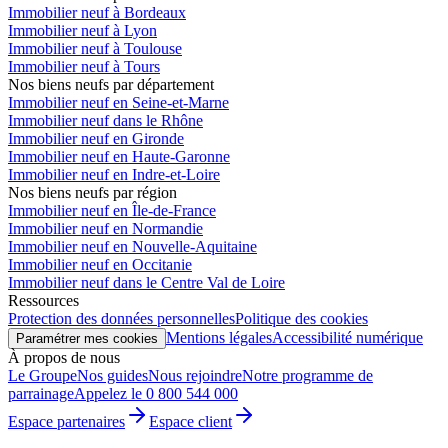
Immobilier neuf à Bordeaux
Immobilier neuf à Lyon
Immobilier neuf à Toulouse
Immobilier neuf à Tours
Nos biens neufs par département
Immobilier neuf en Seine-et-Marne
Immobilier neuf dans le Rhône
Immobilier neuf en Gironde
Immobilier neuf en Haute-Garonne
Immobilier neuf en Indre-et-Loire
Nos biens neufs par région
Immobilier neuf en Île-de-France
Immobilier neuf en Normandie
Immobilier neuf en Nouvelle-Aquitaine
Immobilier neuf en Occitanie
Immobilier neuf dans le Centre Val de Loire
Ressources
Protection des données personnelles
Politique des cookies
Mentions légales
Accessibilité numérique
Paramétrer mes cookies
À propos de nous
Le Groupe
Nos guides
Nous rejoindre
Notre programme de
parrainage
Appelez le 0 800 544 000
Espace partenaires
Espace client