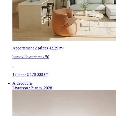
Appartement 2 pièces
42,29 m²
barneville-carteret - 50
,
175 000 €
170 000 €
*
À découvrir
Livraison : 2ᵉ trim. 2028