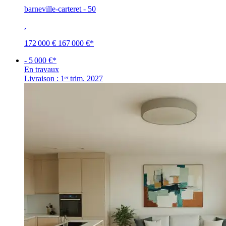
barneville-carteret - 50
,
172 000 €
167 000 €
*
- 5 000 €*
En travaux
Livraison : 1ᵉʳ trim. 2027