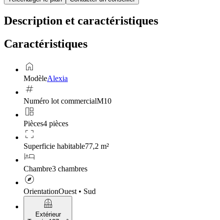
Description et caractéristiques
Caractéristiques
home
Modèle
Alexia
tag
Numéro lot commercial
M10
auto_awesome_mosaic
Pièces
4 pièces
crop_free
Superficie habitable
77,2 m²
hotel
Chambre
3 chambres
explore
Orientation
Ouest • Sud
balcony
Extérieur