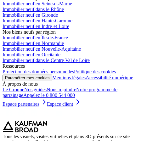
Immobilier neuf en Seine-et-Marne
Immobilier neuf dans le Rhône
Immobilier neuf en Gironde
Immobilier neuf en Haute-Garonne
Immobilier neuf en Indre-et-Loire
Nos biens neufs par région
Immobilier neuf en Île-de-France
Immobilier neuf en Normandie
Immobilier neuf en Nouvelle-Aquitaine
Immobilier neuf en Occitanie
Immobilier neuf dans le Centre Val de Loire
Ressources
Protection des données personnelles
Politique des cookies
Mentions légales
Accessibilité numérique
Paramétrer mes cookies
À propos de nous
Le Groupe
Nos guides
Nous rejoindre
Notre programme de
parrainage
Appelez le 0 800 544 000
Espace partenaires
Espace client
Tous les visuels, visites virtuelles et plans 3D présents sur ce site