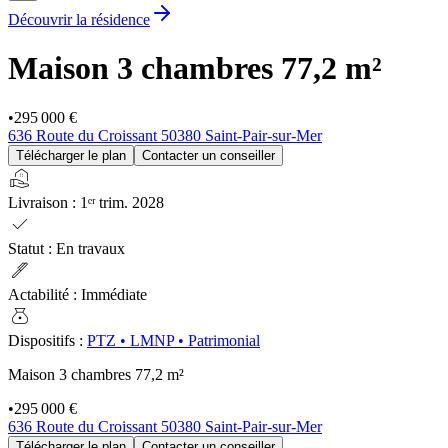
Découvrir la résidence
Maison 3 chambres
77,2 m²
•
295 000 €
636 Route du Croissant 50380 Saint-Pair-sur-Mer
Télécharger le plan
Contacter un conseiller
real_estate_agent
Livraison
:
1ᵉʳ trim. 2028
check
Statut
:
En travaux
ink_pen
Actabilité
:
Immédiate
money_bag
Dispositifs
:
PTZ
•
LMNP
•
Patrimonial
Maison 3 chambres
77,2 m²
•
295 000 €
636 Route du Croissant 50380 Saint-Pair-sur-Mer
Télécharger le plan
Contacter un conseiller