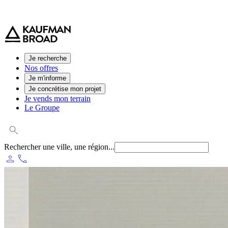
0 800 544 000
(service et appel gratuit)
Je recherche
Nos offres
Je m'informe
Je concrétise mon projet
Je vends mon terrain
Le Groupe
Rechercher une ville, une région...
person
phone