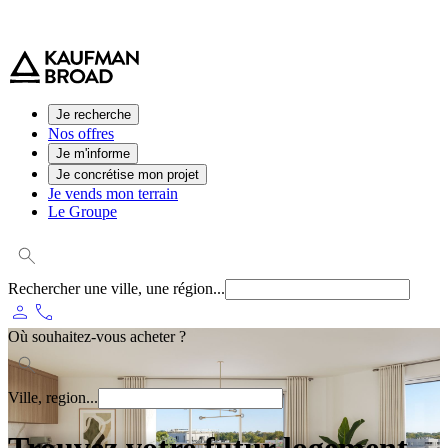
0 800 544 000
(service et appel gratuit)
Je recherche
Nos offres
Je m'informe
Je concrétise mon projet
Je vends mon terrain
Le Groupe
Rechercher une ville, une région...
person
phone
Où souhaitez-vous acheter ?
Ville, region...