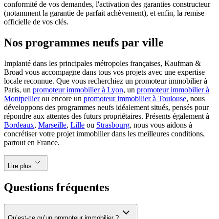
conformité de vos demandes, l'activation des garanties constructeur
(notamment la garantie de parfait achèvement), et enfin, la remise
officielle de vos clés.
Nos programmes neufs par ville
Implanté dans les principales métropoles françaises, Kaufman &
Broad vous accompagne dans tous vos projets avec une expertise
locale reconnue. Que vous recherchiez un promoteur immobilier à
Paris, un
promoteur immobilier à Lyon
, un
promoteur immobilier à
Montpellier
ou encore un
promoteur immobilier à Toulouse
, nous
développons des programmes neufs idéalement situés, pensés pour
répondre aux attentes des futurs propriétaires. Présents également à
Bordeaux
,
Marseille
,
Lille
ou
Strasbourg
, nous vous aidons à
concrétiser votre projet immobilier dans les meilleures conditions,
partout en France.
keyboard_arrow_down
Lire plus
Questions fréquentes
Qu’est-ce qu’un promoteur immobilier ?