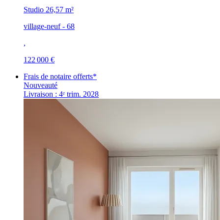
Studio
26,57 m²
village-neuf - 68
,
122 000 €
Frais de notaire offerts*
Nouveauté
Livraison : 4ᵉ trim. 2028