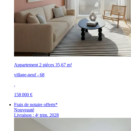
Appartement 2 pièces
35,67 m²
village-neuf - 68
,
158 000 €
Frais de notaire offerts*
Nouveauté
Livraison : 4ᵉ trim. 2028