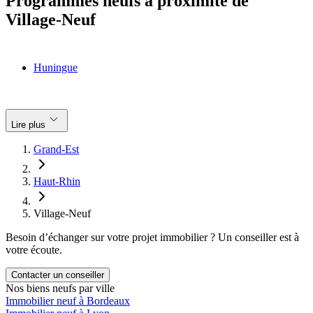
Programmes neufs à proximité de
Village-Neuf
Huningue
keyboard_arrow_down
Lire plus
Grand-Est
Haut-Rhin
Village-Neuf
Besoin d’échanger sur votre projet immobilier ? Un conseiller est à
votre écoute.
Contacter un conseiller
Nos biens neufs par ville
Immobilier neuf à Bordeaux