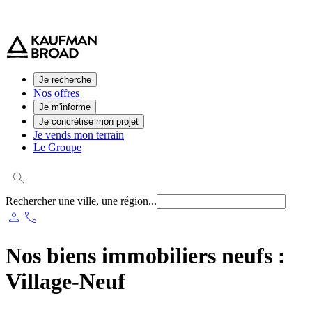
0 800 544 000
(service et appel gratuit)
Je recherche
Nos offres
Je m'informe
Je concrétise mon projet
Je vends mon terrain
Le Groupe
Rechercher une ville, une région...
person
phone
Nos biens immobiliers neufs :
Village-Neuf