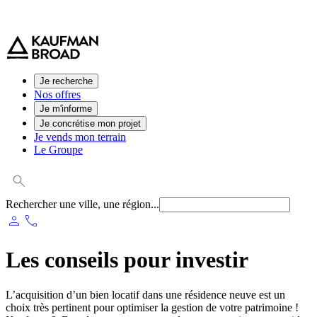
0 800 544 000
(service et appel gratuit)
Je recherche
Nos offres
Je m'informe
Je concrétise mon projet
Je vends mon terrain
Le Groupe
Rechercher une ville, une région...
person
phone
Les conseils pour investir
L’acquisition d’un bien locatif dans une résidence neuve est un
choix très pertinent pour optimiser la gestion de votre patrimoine !