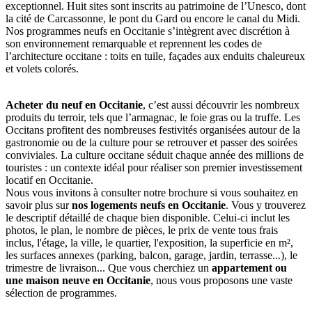
exceptionnel. Huit sites sont inscrits au patrimoine de l’Unesco, dont
la cité de Carcassonne, le pont du Gard ou encore le canal du Midi.
Nos programmes neufs en Occitanie s’intègrent avec discrétion à
son environnement remarquable et reprennent les codes de
l’architecture occitane : toits en tuile, façades aux enduits chaleureux
et volets colorés.
Acheter du neuf en Occitanie
, c’est aussi découvrir les nombreux
produits du terroir, tels que l’armagnac, le foie gras ou la truffe. Les
Occitans profitent des nombreuses festivités organisées autour de la
gastronomie ou de la culture pour se retrouver et passer des soirées
conviviales. La culture occitane séduit chaque année des millions de
touristes : un contexte idéal pour réaliser son premier investissement
locatif en Occitanie.
Nous vous invitons à consulter notre brochure si vous souhaitez en
savoir plus sur
nos logements neufs en Occitanie
. Vous y trouverez
le descriptif détaillé de chaque bien disponible. Celui-ci inclut les
photos, le plan, le nombre de pièces, le prix de vente tous frais
inclus, l'étage, la ville, le quartier, l'exposition, la superficie en m²,
les surfaces annexes (parking, balcon, garage, jardin, terrasse...), le
trimestre de livraison... Que vous cherchiez un
appartement ou
une maison neuve en Occitanie
, nous vous proposons une vaste
sélection de programmes.