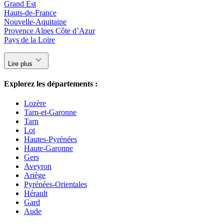
Grand Est
Hauts-de-France
Nouvelle-Aquitaine
Provence Alpes Côte d’Azur
Pays de la Loire
keyboard_arrow_down
Lire plus
Explorez les départements :
Lozère
Tarn-et-Garonne
Tarn
Lot
Hautes-Pyrénées
Haute-Garonne
Gers
Aveyron
Ariège
Pyrénées-Orientales
Hérault
Gard
Aude