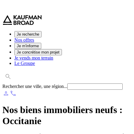
0 800 544 000
(service et appel gratuit)
Je recherche
Nos offres
Je m'informe
Je concrétise mon projet
Je vends mon terrain
Le Groupe
Rechercher une ville, une région...
person
phone
Nos biens immobiliers neufs :
Occitanie